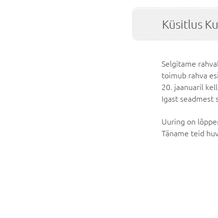
Küsitlus K
Selgitame rahva
toimub rahva es
20. jaanuaril ke
Igast seadmest s
Uuring on lõppe
Täname teid huv