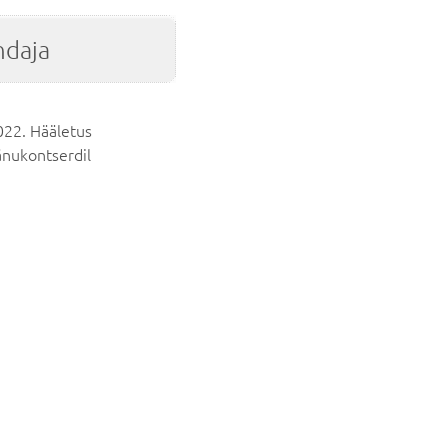
ndaja
022. Hääletus
änukontserdil