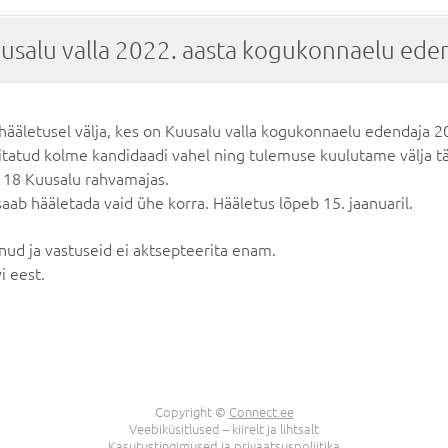
uusalu valla 2022. aasta kogukonnaelu ede
hääletusel välja, kes on Kuusalu valla kogukonnaelu edendaja 2
itatud kolme kandidaadi vahel ning tulemuse kuulutame välja t
ll 18 Kuusalu rahvamajas.
aab hääletada vaid ühe korra. Hääletus lõpeb 15. jaanuaril.
nud ja vastuseid ei aktsepteerita enam.
i eest.
Copyright ©
Connect.ee
Veebiküsitlused – kiirelt ja lihtsalt
Kasutustingimused ja privaatsuspoliitika